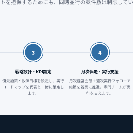
ットを担保するためにも、同時並行の案件数は制限してい
3
4
戦略設計・KPI設定
月次伴走・実行支援
優先施策と数値目標を設定し、実行
月次経営会議＋週次実行フォローで
ロードマップを代表と一緒に策定し
施策を着実に推進。専門チームが実
ます。
行を支えます。