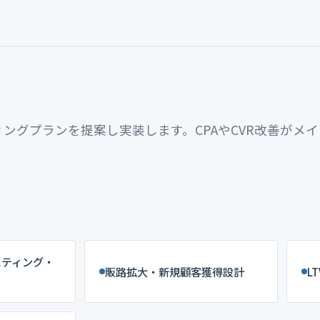
す。経営改善計画の策定・実行支援、資金調達に向けた事業計
経営の戦略・実行」に特化した支援を担います。必要に応じて
ングプランを提案し実装します。CPAやCVR改善がメ
スティング・
販路拡大・新規顧客獲得設計
L