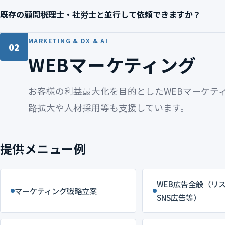
金融機関様のお取引先企業のご紹介にも積極的に対応していま
既存の顧問税理士・社労士と並行して依頼できますか？
です。まずはお問い合わせフォームよりご連絡ください。
可能です。税務・法務・労務は専門家にお任せし、私たちは「
MARKETING & DX & AI
02
可能です。
WEBマーケティング
お客様の利益最大化を目的としたWEBマーケティ
路拡大や人材採用等も支援しています。
提供メニュー例
WEB広告全般（リ
マーケティング戦略立案
SNS広告等）