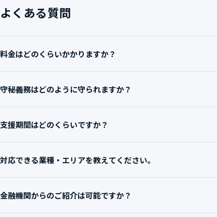
よくある質問
料金はどのくらいかかりますか？
支援内容・企業規模・支援期間によって異なるため、個別にお
守秘義務はどのように守られますか？
契約時にNDA（守秘義務契約）を締結します。支援先の企業
支援期間はどのくらいですか？
基本は3〜12ヶ月の伴走支援です。状況に応じて延長・短縮の
対応できる業種・エリアを教えてください。
業種は問いません。飲食・小売・サービス業・製造業・ITな
金融機関からのご紹介は可能ですか？