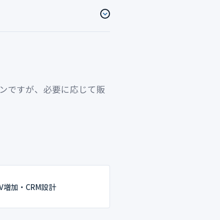
画書の作成支援なども対応可能
既存の専門家と連携することも
インですが、必要に応じて販
TV増加・CRM設計