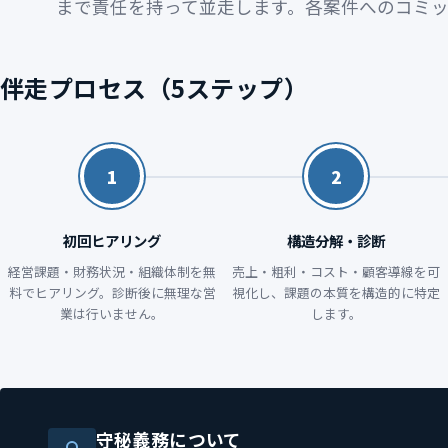
まで責任を持って並走します。各案件へのコミ
伴走プロセス（5ステップ）
1
2
初回ヒアリング
構造分解・診断
経営課題・財務状況・組織体制を無
売上・粗利・コスト・顧客導線を可
料でヒアリング。診断後に無理な営
視化し、課題の本質を構造的に特定
業は行いません。
します。
守秘義務について